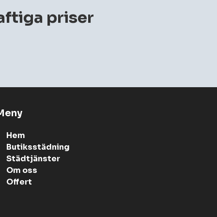
aftiga priser
Meny
Hem
Butiksstädning
Städtjänster
Om oss
Offert