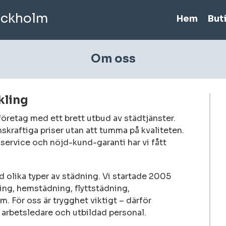
ockholm
Hem
But
Om oss
kling
företag med ett brett utbud av städtjänster.
nskraftiga priser utan att tumma på kvaliteten.
service och nöjd-kund-garanti har vi fått
 olika typer av städning. Vi startade 2005
ng, hemstädning, flyttstädning,
. För oss är trygghet viktigt – därför
g arbetsledare och utbildad personal.