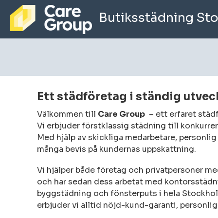
Butiksstädning St
Ett städföretag i ständig utvec
Välkommen till
Care Group
– ett erfaret städ
Vi erbjuder förstklassig städning till konkurre
Med hjälp av skickliga medarbetare, personlig 
många bevis på kundernas uppskattning.
Vi hjälper både företag och privatpersoner med
och har sedan dess arbetat med kontorsstädni
byggstädning och fönsterputs i hela Stockholm
erbjuder vi alltid nöjd-kund-garanti, personli