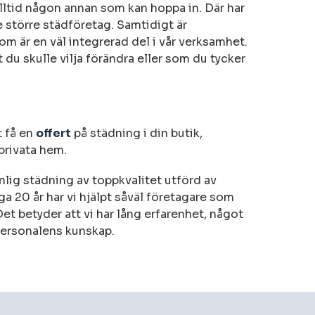
alltid någon annan som kan hoppa in. Där har
te större städföretag. Samtidigt är
 är en väl integrerad del i vår verksamhet.
t du skulle vilja förändra eller som du tycker
t få en
offert
på städning i din butik,
 privata hem.
nlig städning av toppkvalitet utförd av
a 20 år har vi hjälpt såväl företagare som
t betyder att vi har lång erfarenhet, något
personalens kunskap.